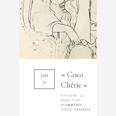
« Coco
JAN
Chérie »
23
POSTED BY : LA
RÉDACTION
/
0 COMMENTS
/
UNDER :
LIFESTYLE