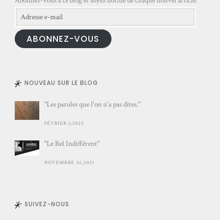
Abonnez-vous à ce blog et soyez notifié de chaque nouvel article.
Adresse
e-
ABONNEZ-VOUS
mail
NOUVEAU SUR LE BLOG
"Les paroles que l'on n'a pas dites."
FÉVRIER 3,2022
"Le Bel Indifférent"
NOVEMBRE 26,2021
SUIVEZ-NOUS