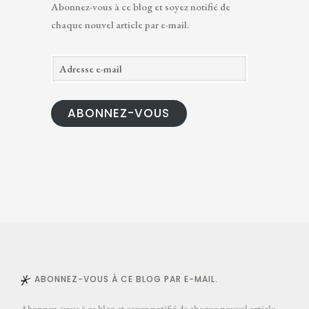
Abonnez-vous à ce blog et soyez notifié de
chaque nouvel article par e-mail.
A
d
r
ABONNEZ-VOUS
e
s
s
e
e
-
m
a
i
l
ABONNEZ-VOUS À CE BLOG PAR E-MAIL.