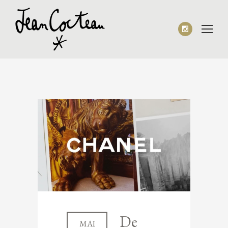
De
MAI