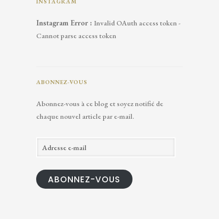
INSTAGRAM
Instagram Error :
Invalid OAuth access token -
Cannot parse access token
ABONNEZ-VOUS
Abonnez-vous à ce blog et soyez notifié de
chaque nouvel article par e-mail.
A
d
r
ABONNEZ-VOUS
e
s
s