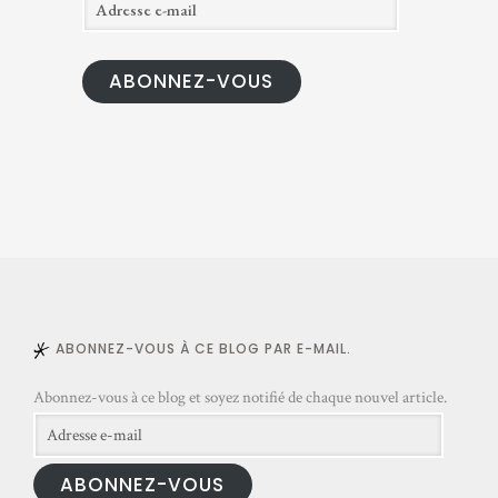
d
r
ABONNEZ-VOUS
e
s
s
e
e
-
m
a
i
l
ABONNEZ-VOUS À CE BLOG PAR E-MAIL.
Abonnez-vous à ce blog et soyez notifié de chaque nouvel article.
Adresse
e-
ABONNEZ-VOUS
mail