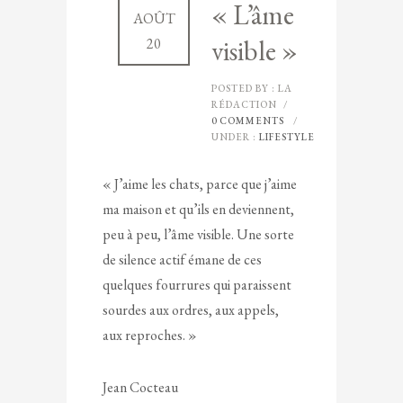
« L’âme
AOÛT
visible »
20
POSTED BY : LA
RÉDACTION
/
0 COMMENTS
/
UNDER :
LIFESTYLE
« J’aime les chats, parce que j’aime
ma maison et qu’ils en deviennent,
peu à peu, l’âme visible. Une sorte
de silence actif émane de ces
quelques fourrures qui paraissent
sourdes aux ordres, aux appels,
aux reproches. »
Jean Cocteau