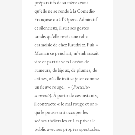
préparatifs de sa mère avant
qu’elle ne se rende à la Comédie-
Française ou à l’Opéra. Admiratif
et silencieux, il suit ses gestes
tandis qu’elle revêt une robe
cramoisie de chez Raudnitz. Puis «
Maman se penchait, m’embrassait
vite et partait vers l’océan de
rumeurs, de bijoux, de plumes, de
crânes, où elle irait se jeter comme
un fleuve rouge… » (
Portraits-
souvenir
). À partir de ces instants,
il contracte « le mal rouge et or »
qui le poussera à occuper les
scènes théâtrales et à captiver le
public avec ses propres spectacles.