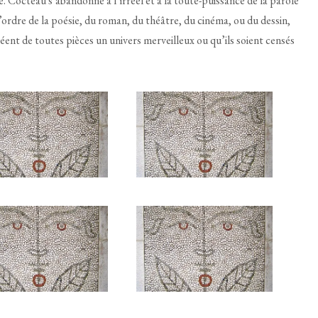
 Cocteau s’abandonne à l’irréel et à la toute-puissance de la parole
 l’ordre de la poésie, du roman, du théâtre, du cinéma, ou du dessin,
réent de toutes pièces un univers merveilleux ou qu’ils soient censés