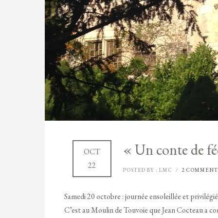
« Un conte de fé
OCT
22
POSTED BY : LMC
/
2 COMMENT
Samedi 20 octobre : journée ensoleillée et privilég
C’est au Moulin de Touvoie que Jean Cocteau a com