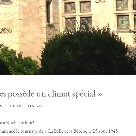
es possède un climat spécial »
S
/
UNDER :
LIFESTYLE
iée à Rochecorbon !
mencé le tournage de « La Belle et la Bête », le 25 août 1945.