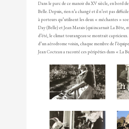
Dans le parc de ce manoir du XV siècle, en bord de r
Belle. Depuis, rien n’a changé et il n’est pas diffici
à porteurs qu’utilisent les deux « méchantes » soe
Day (Belle) et Jean Marais (qui incarnait La Bête, m
d’été, le climat tourangeau se montrait capricieux. 
d’un aérodrome voisin, chaque membre de l’équipe d
Jean Cocteau a raconté ces péripéties dans « La Bel