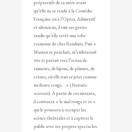
préparatifs de sa mère avant
qu’elle ne se rende à la Comédie-
Française ou à l’Opéra. Admiratif
et silencieux, il suit ses gestes
tandis qu’elle revêt une robe
cramoisie de chez Raudnitz. Puis «
Maman se penchait, m’embrassait
vite et partait vers l’océan de
rumeurs, de bijoux, de plumes, de
crânes, où elle irait se jeter comme
un fleuve rouge… » (
Portraits-
souvenir
). À partir de ces instants,
il contracte « le mal rouge et or »
qui le poussera à occuper les
scènes théâtrales et à captiver le
public avec ses propres spectacles.