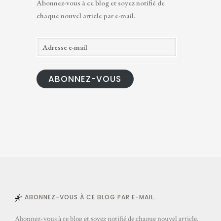
Abonnez-vous à ce blog et soyez notifié de
chaque nouvel article par e-mail.
A
d
r
ABONNEZ-VOUS
e
s
s
e
e
-
m
a
i
l
ABONNEZ-VOUS À CE BLOG PAR E-MAIL.
Abonnez-vous à ce blog et soyez notifié de chaque nouvel article.