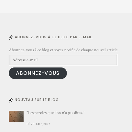
e
-
m
a
ABONNEZ-VOUS À CE BLOG PAR E-MAIL.
i
l
Abonnez-vous à ce blog et soyez notifié de chaque nouvel article.
Adresse
e-
ABONNEZ-VOUS
mail
NOUVEAU SUR LE BLOG
"Les paroles que l'on n'a pas dites."
FÉVRIER 3,2022