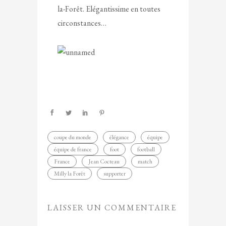
la-Forêt. Elégantissime en toutes
circonstances…
coupe du monde
élégance
équipe
équipe de france
foot
football
France
Jean Cocteau
match
Milly la Forêt
supporter
LAISSER UN COMMENTAIRE