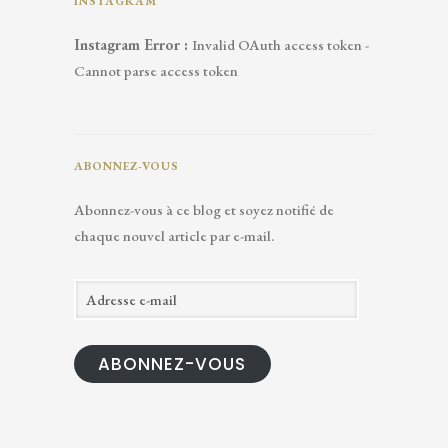
INSTAGRAM
Instagram Error :
Invalid OAuth access token -
Cannot parse access token
ABONNEZ-VOUS
Abonnez-vous à ce blog et soyez notifié de
chaque nouvel article par e-mail.
A
d
r
ABONNEZ-VOUS
e
s
s
e