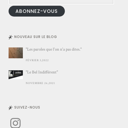
e-
ABONNEZ-VOUS
mail
NOUVEAU SUR LE BLOG
"Les paroles que l'on n'a pas dites."
FÉVRIER 3,2022
"Le Bel Indifférent"
NOVEMBRE 26,2021
SUIVEZ-NOUS
Instagram