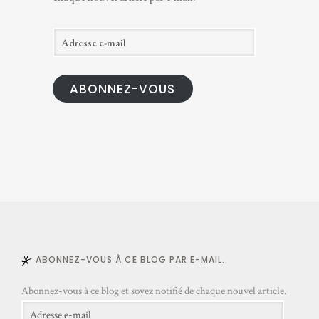
A
d
r
ABONNEZ-VOUS
e
s
s
e
e
-
m
a
i
l
ABONNEZ-VOUS À CE BLOG PAR E-MAIL.
Abonnez-vous à ce blog et soyez notifié de chaque nouvel article.
Adresse