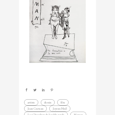
artiste
dessin
fête
Jean Cocteau
Joyeux Noël
Les Chevaliers de la table ronde
Maman