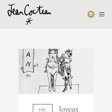
Joyeux
DÉC