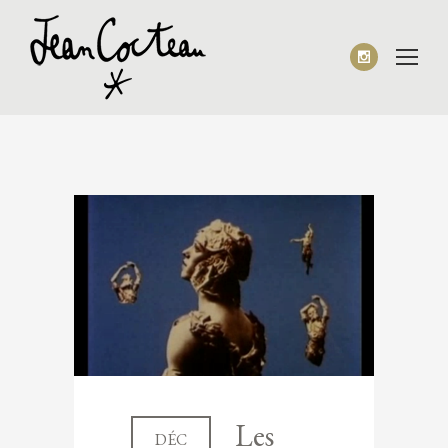
Les
DÉC