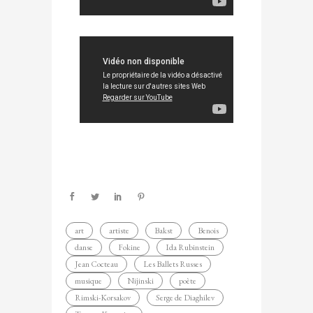
art
artiste
Bakst
Benois
danse
Fokine
Ida Rubinstein
Jean Cocteau
Les Ballets Russes
musique
Nijinski
poète
Rimski-Korsakov
Serge de Diaghilev