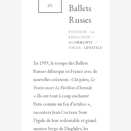
Ballets
05
Russes
POSTED BY : LA
RÉDACTION
/
0 COMMENTS
/
UNDER :
LIFESTYLE
En 1909, la troupe des Ballets
Russes débarque en France avec de
nouvelles créations :
Cléopâtre
,
Le
Festin nu
et
Le Pavillon d’Armide
.
« Ils ont tout à coup enchanté
Paris comme un feu d’artifice »,
racontera Jean Cocteau. Sous
l’égide de leur redoutable et génial
mentor Serge de Diaghilev, les