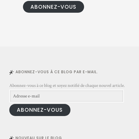
r
ABONNEZ-VOUS
e
s
s
e
e
-
m
a
ABONNEZ-VOUS À CE BLOG PAR E-MAIL.
i
l
Abonnez-vous à ce blog et soyez notifié de chaque nouvel article.
Adresse
e-
ABONNEZ-VOUS
mail
NOUVEAU SUR LE BLOG