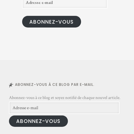
d
r
ABONNEZ-VOUS
e
s
s
e
e
-
m
a
ABONNEZ-VOUS À CE BLOG PAR E-MAIL.
i
l
Abonnez-vous à ce blog et soyez notifié de chaque nouvel article.
Adresse
e-
ABONNEZ-VOUS
mail