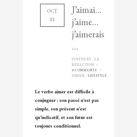
J’aimai…
OCT
j’aime…
01
j’aimerais
…
POSTED BY : LA
RÉDACTION
/
0 COMMENTS
/
UNDER :
LIFESTYLE
Le verbe aimer est difficile à
conjuguer : son passé n’est pas
simple, son présent n’est
qu’indicatif, et son futur est
toujours conditionnel.