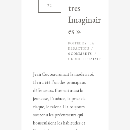
tres
22
Imaginair
es »
POSTED BY : LA
RÉDACTION
/
0 COMMENTS
/
UNDER :
LIFESTYLE
Jean Cocteau aimait la modernité.
Il en a été l’un des principaux
défenseurs. Il aimait aussi la
jeunesse, l’audace, la prise de
risque, le talent. Il a toujours
soutenu les précurseurs qui
bousculaient les habitudes et