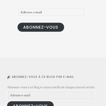
A
d
r
ABONNEZ-VOUS
e
s
s
e
e
-
m
a
ABONNEZ-VOUS À CE BLOG PAR E-MAIL.
i
l
Abonnez-vous à ce blog et soyez notifié de chaque nouvel article.
Adresse
e-
ABONNEZ-VOUS
mail